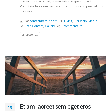
ipsum dolor sit amet, consectetur adipisicing elit.
Voluptate laborum vero voluptatum. Lorem quasi aliquid
maiores...
Par
contact@atoutpc.fr
Buying
,
Clerkship
,
Media
Chat
,
Content
,
Gallery
1 commentaire
LIRE LA SUITE...
Etiam laoreet sem eget eros
13