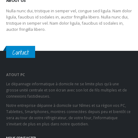
ABOUT US
Nulla nunc dui, tristique in semper vel, congue sed ligula. Nam dolor
ligula, faucibus id sodales in, auctor fringilla libero. Nulla nunc dui,
tristique in semper vel. Nam dolor ligula, faucibus id sodales in,
auctor fringilla libero.
Contact
ATOUT PC
Le dépannage informatique à domicile ne se limite plus qu’à une
grosse unité centrale et son écran avec son lot de fils multiples et de
connexions fastidieuses.
Notre entreprise dépanne à domicile sur Nîmes et sa région vos PC,
Tablettes, Smartphones, montres connectées depuis peu et bientôt ce
sera au tour de votre réfrigérateur, de votre four, l’informatique
s’invitant de plus en plus dans notre quotidien.