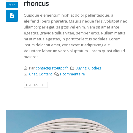
rhoncus
Mar
Quisque elementum nibh at dolor pellentesque, a
eleifend libero pharetra. Mauris neque felis, volutpat nec
ullamcorper eget, sagittis vel enim. Nam sit amet ante
egestas, gravida tellus vitae, semper eros. Nullam mattis
mi at metus egestas, in porttitor lectus sodales. Lorem
ipsum dolor sit amet, consectetur adipisicing elit.
Voluptate laborum vero voluptatum. Lorem quasi aliquid
maiores...
Par
contact@atoutpc.fr
Buying
,
Clothes
Chat
,
Content
1 commentaire
LIRE LA SUITE...