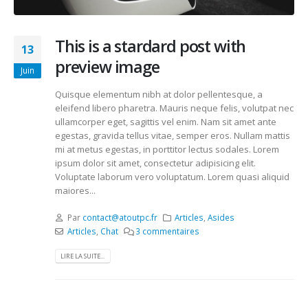
This is a stardard post with
13
preview image
Juin
Quisque elementum nibh at dolor pellentesque, a
eleifend libero pharetra. Mauris neque felis, volutpat nec
ullamcorper eget, sagittis vel enim. Nam sit amet ante
egestas, gravida tellus vitae, semper eros. Nullam mattis
mi at metus egestas, in porttitor lectus sodales. Lorem
ipsum dolor sit amet, consectetur adipisicing elit.
Voluptate laborum vero voluptatum. Lorem quasi aliquid
maiores...
Par
contact@atoutpc.fr
Articles
,
Asides
Articles
,
Chat
3 commentaires
LIRE LA SUITE...