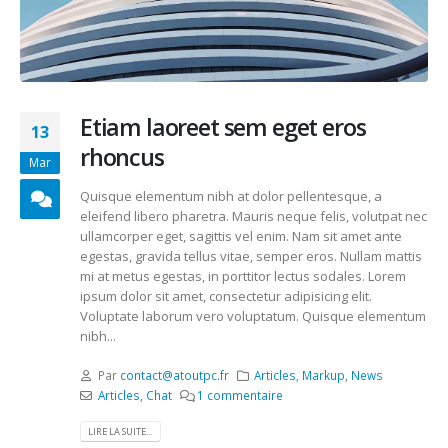
Etiam laoreet sem eget eros
13
rhoncus
Mar
Quisque elementum nibh at dolor pellentesque, a
eleifend libero pharetra. Mauris neque felis, volutpat nec
ullamcorper eget, sagittis vel enim. Nam sit amet ante
egestas, gravida tellus vitae, semper eros. Nullam mattis
mi at metus egestas, in porttitor lectus sodales. Lorem
ipsum dolor sit amet, consectetur adipisicing elit.
Voluptate laborum vero voluptatum. Quisque elementum
nibh...
Par
contact@atoutpc.fr
Articles
,
Markup
,
News
Articles
,
Chat
1 commentaire
LIRE LA SUITE...