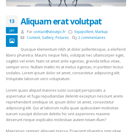
Aliquam erat volutpat
13
Jan
Par
contact@atoutpc.fr
Equipollent
,
Markup
Content
,
Gallery
,
Pictures
2 commentaires
Quisque elementum nibh at dolor pellentesque, a eleifend
libero pharetra. Mauris neque felis, volutpat nec ullamcorper eget,
sagittis vel enim. Nam sit amet ante egestas, gravida tellus vitae,
semper eros. Nullam mattis mi at metus egestas, in porttitor lectus
sodales. Lorem ipsum dolor sit amet, consectetur adipisicing elit.
Voluptate laborum vero voluptatum.
Lorem quasi aliquid maiores iusto suscipit perspiciatis a
aspernatur et fuga repudiandae deleniti excepturi nesciunt animi
reprehenderit similique sit. ipsum dolor sit amet, consectetur
adipisicing elit. Qui at laborum nulla quae quibusdam molestias
earum suscipit dolorum debitis hic sint asperiores maxime
deserunt neque explicabo molestiae autem totam illum?
Maecenas semper aliquam massa. Praesent pharetra sem vitae