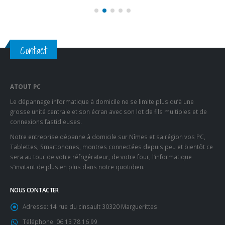
Contact
ATOUT PC
Le dépannage informatique à domicile ne se limite plus qu’à une
grosse unité centrale et son écran avec son lot de fils multiples et de
connexions fastidieuses.
Notre entreprise dépanne à domicile sur Nîmes et sa région vos PC,
Tablettes, Smartphones, montres connectées depuis peu et bientôt ce
sera au tour de votre réfrigérateur, de votre four, l’informatique
s’invitant de plus en plus dans notre quotidien.
NOUS CONTACTER
Adresse:
14 rue du cinsault 30320 Marguerittes
Téléphone:
06 13 78 16 99