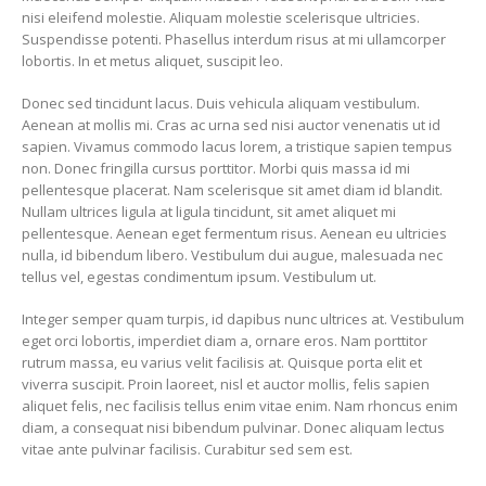
nisi eleifend molestie. Aliquam molestie scelerisque ultricies.
Suspendisse potenti. Phasellus interdum risus at mi ullamcorper
lobortis. In et metus aliquet, suscipit leo.
Donec sed tincidunt lacus. Duis vehicula aliquam vestibulum.
Aenean at mollis mi. Cras ac urna sed nisi auctor venenatis ut id
sapien. Vivamus commodo lacus lorem, a tristique sapien tempus
non. Donec fringilla cursus porttitor. Morbi quis massa id mi
pellentesque placerat. Nam scelerisque sit amet diam id blandit.
Nullam ultrices ligula at ligula tincidunt, sit amet aliquet mi
pellentesque. Aenean eget fermentum risus. Aenean eu ultricies
nulla, id bibendum libero. Vestibulum dui augue, malesuada nec
tellus vel, egestas condimentum ipsum. Vestibulum ut.
Integer semper quam turpis, id dapibus nunc ultrices at. Vestibulum
eget orci lobortis, imperdiet diam a, ornare eros. Nam porttitor
rutrum massa, eu varius velit facilisis at. Quisque porta elit et
viverra suscipit. Proin laoreet, nisl et auctor mollis, felis sapien
aliquet felis, nec facilisis tellus enim vitae enim. Nam rhoncus enim
diam, a consequat nisi bibendum pulvinar. Donec aliquam lectus
vitae ante pulvinar facilisis. Curabitur sed sem est.