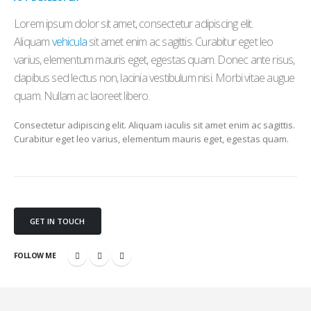
Lorem ipsum dolor sit amet, consectetur adipiscing elit.
Aliquam
vehicula
sit amet enim ac sagittis. Curabitur eget leo
varius, elementum mauris eget, egestas quam. Donec ante risus,
dapibus sed lectus non, lacinia vestibulum nisi. Morbi vitae augue
quam. Nullam ac laoreet libero.
Consectetur adipiscing elit. Aliquam iaculis sit amet enim ac sagittis.
Curabitur eget leo varius, elementum mauris eget, egestas quam.
GET IN TOUCH
FOLLOW ME