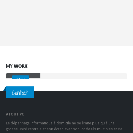
Brand Solutions
Lorem ipsum dolor sit amet, coctetur adipiscing elit.
MY
WORK
Small Slider
DESIGN
Contact
ATOUT PC
Le dépannage informatique à domicile ne se limite plus qu’à une
grosse unité centrale et son écran avec son lot de fils multiples et de