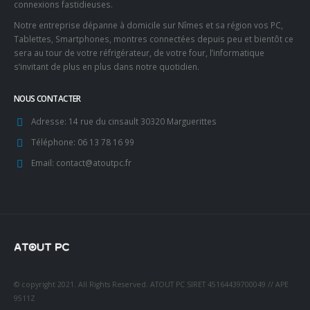
connexions fastidieuses.
Notre entreprise dépanne à domicile sur Nîmes et sa région vos PC,
Tablettes, Smartphones, montres connectées depuis peu et bientôt ce
sera au tour de votre réfrigérateur, de votre four, l’informatique
s’invitant de plus en plus dans notre quotidien.
NOUS CONTACTER
Adresse:
14 rue du cinsault 30320 Marguerittes
Téléphone:
06 13 78 16 99
Email:
contact@atoutpc.fr
© copyright 2021. All Rights Reserved. ATOUT PC SIRET 45164439700049 // APE
9511Z