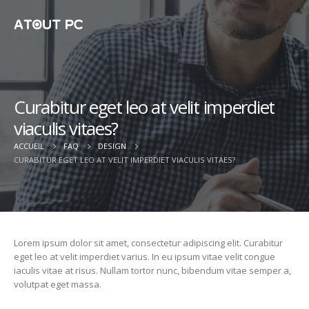
Curabitur eget leo at velit imperdiet
viaculis vitaes?
ACCUEIL
FAQ
DESIGN
CURABITUR EGET LEO AT VELIT IMPERDIET VIACULIS VITAES?
Lorem ipsum dolor sit amet, consectetur adipiscing elit. Curabitur
eget leo at velit imperdiet varius. In eu ipsum vitae velit congue
iaculis vitae at risus. Nullam tortor nunc, bibendum vitae semper a,
volutpat eget massa.