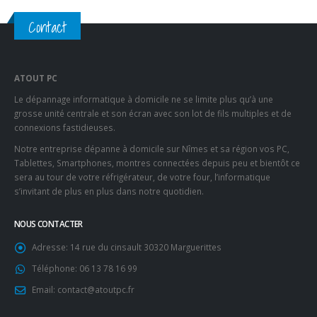
Contact
ATOUT PC
Le dépannage informatique à domicile ne se limite plus qu’à une
grosse unité centrale et son écran avec son lot de fils multiples et de
connexions fastidieuses.
Notre entreprise dépanne à domicile sur Nîmes et sa région vos PC,
Tablettes, Smartphones, montres connectées depuis peu et bientôt ce
sera au tour de votre réfrigérateur, de votre four, l’informatique
s’invitant de plus en plus dans notre quotidien.
NOUS CONTACTER
Adresse:
14 rue du cinsault 30320 Marguerittes
Téléphone:
06 13 78 16 99
Email:
contact@atoutpc.fr